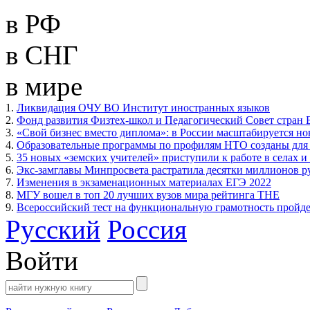
в РФ
в СНГ
в мире
1.
Ликвидация ОЧУ ВО Институт иностранных языков
2.
Фонд развития Физтех-школ и Педагогический Совет стран 
3.
«Свой бизнес вместо диплома»: в России масштабируется н
4.
Образовательные программы по профилям НТО созданы для 
5.
35 новых «земских учителей» приступили к работе в селах и
6.
Экс-замглавы Минпросвета растратила десятки миллионов р
7.
Изменения в экзаменационных материалах ЕГЭ 2022
8.
МГУ вошел в топ 20 лучших вузов мира рейтинга THE
9.
Всероссийский тест на функциональную грамотность пройдет
Русский
Россия
Войти