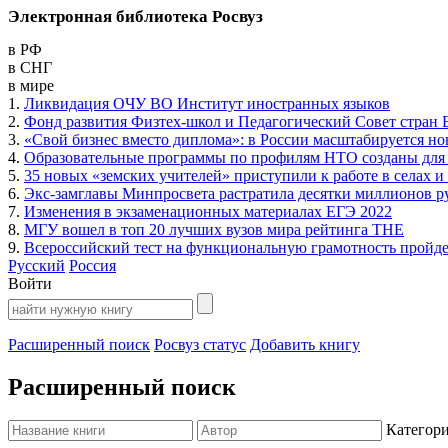
Электронная библиотека Росвуз
в РФ
в СНГ
в мире
1.
Ликвидация ОЧУ ВО Институт иностранных языков
2.
Фонд развития Физтех-школ и Педагогический Совет стран 
3.
«Свой бизнес вместо диплома»: в России масштабируется н
4.
Образовательные программы по профилям НТО созданы для 
5.
35 новых «земских учителей» приступили к работе в селах и
6.
Экс-замглавы Минпросвета растратила десятки миллионов р
7.
Изменения в экзаменационных материалах ЕГЭ 2022
8.
МГУ вошел в топ 20 лучших вузов мира рейтинга THE
9.
Всероссийский тест на функциональную грамотность пройдет
Русский
Россия
Войти
Расширенный поиск
Росвуз статус
Добавить книгу
Расширенный поиск
Категор