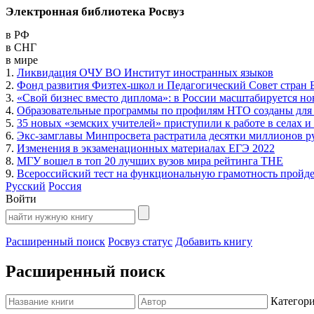
Электронная библиотека Росвуз
в РФ
в СНГ
в мире
1.
Ликвидация ОЧУ ВО Институт иностранных языков
2.
Фонд развития Физтех-школ и Педагогический Совет стран 
3.
«Свой бизнес вместо диплома»: в России масштабируется н
4.
Образовательные программы по профилям НТО созданы для 
5.
35 новых «земских учителей» приступили к работе в селах и
6.
Экс-замглавы Минпросвета растратила десятки миллионов р
7.
Изменения в экзаменационных материалах ЕГЭ 2022
8.
МГУ вошел в топ 20 лучших вузов мира рейтинга THE
9.
Всероссийский тест на функциональную грамотность пройдет
Русский
Россия
Войти
Расширенный поиск
Росвуз статус
Добавить книгу
Расширенный поиск
Категор