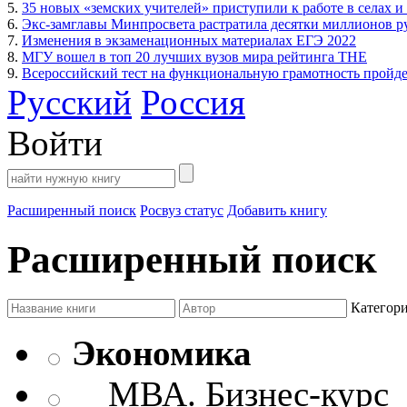
5.
35 новых «земских учителей» приступили к работе в селах и
6.
Экс-замглавы Минпросвета растратила десятки миллионов р
7.
Изменения в экзаменационных материалах ЕГЭ 2022
8.
МГУ вошел в топ 20 лучших вузов мира рейтинга THE
9.
Всероссийский тест на функциональную грамотность пройдет
Русский
Россия
Войти
Расширенный поиск
Росвуз статус
Добавить книгу
Расширенный поиск
Категор
Экономика
МВА. Бизнес-курс