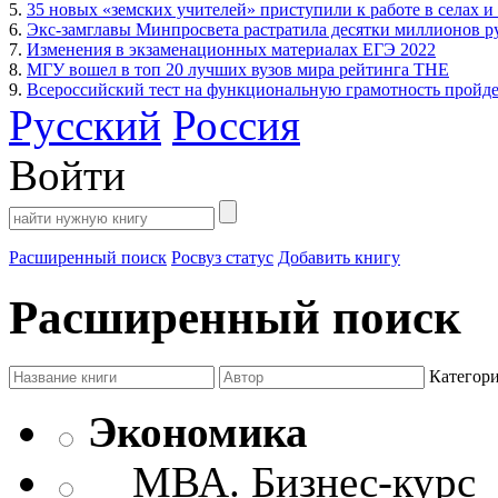
5.
35 новых «земских учителей» приступили к работе в селах и
6.
Экс-замглавы Минпросвета растратила десятки миллионов р
7.
Изменения в экзаменационных материалах ЕГЭ 2022
8.
МГУ вошел в топ 20 лучших вузов мира рейтинга THE
9.
Всероссийский тест на функциональную грамотность пройдет
Русский
Россия
Войти
Расширенный поиск
Росвуз статус
Добавить книгу
Расширенный поиск
Категор
Экономика
МВА. Бизнес-курс