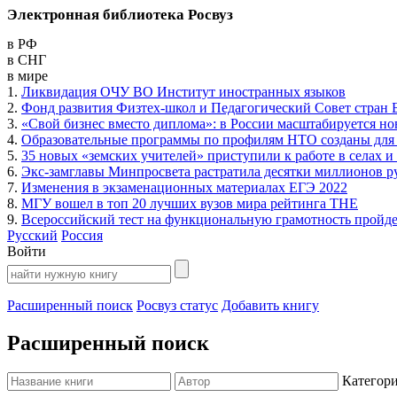
Электронная библиотека Росвуз
в РФ
в СНГ
в мире
1.
Ликвидация ОЧУ ВО Институт иностранных языков
2.
Фонд развития Физтех-школ и Педагогический Совет стран 
3.
«Свой бизнес вместо диплома»: в России масштабируется н
4.
Образовательные программы по профилям НТО созданы для 
5.
35 новых «земских учителей» приступили к работе в селах и
6.
Экс-замглавы Минпросвета растратила десятки миллионов р
7.
Изменения в экзаменационных материалах ЕГЭ 2022
8.
МГУ вошел в топ 20 лучших вузов мира рейтинга THE
9.
Всероссийский тест на функциональную грамотность пройдет
Русский
Россия
Войти
Расширенный поиск
Росвуз статус
Добавить книгу
Расширенный поиск
Категор