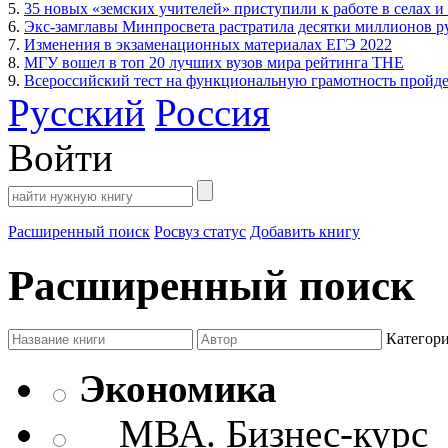
5.
35 новых «земских учителей» приступили к работе в селах и
6.
Экс-замглавы Минпросвета растратила десятки миллионов р
7.
Изменения в экзаменационных материалах ЕГЭ 2022
8.
МГУ вошел в топ 20 лучших вузов мира рейтинга THE
9.
Всероссийский тест на функциональную грамотность пройдет
Русский
Россия
Войти
Расширенный поиск
Росвуз статус
Добавить книгу
Расширенный поиск
Категор
Экономика
МВА. Бизнес-курс