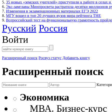
5.
35 новых «земских учителей» приступили к работе в селах и
6.
Экс-замглавы Минпросвета растратила десятки миллионов р
7.
Изменения в экзаменационных материалах ЕГЭ 2022
8.
МГУ вошел в топ 20 лучших вузов мира рейтинга THE
9.
Всероссийский тест на функциональную грамотность пройдет
Русский
Россия
Войти
Расширенный поиск
Росвуз статус
Добавить книгу
Расширенный поиск
Категор
Экономика
МВА. Бизнес-курс