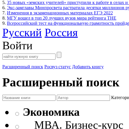
5.
35 новых «земских учителей» приступили к работе в селах и
6.
Экс-замглавы Минпросвета растратила десятки миллионов р
7.
Изменения в экзаменационных материалах ЕГЭ 2022
8.
МГУ вошел в топ 20 лучших вузов мира рейтинга THE
9.
Всероссийский тест на функциональную грамотность пройдет
Русский
Россия
Войти
Расширенный поиск
Росвуз статус
Добавить книгу
Расширенный поиск
Категор
Экономика
МВА. Бизнес-курс