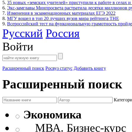
5.
35 новых «земских учителей» приступили к работе в селах и
6.
Экс-замглавы Минпросвета растратила десятки миллионов р
7.
Изменения в экзаменационных материалах ЕГЭ 2022
8.
МГУ вошел в топ 20 лучших вузов мира рейтинга THE
9.
Всероссийский тест на функциональную грамотность пройдет
Русский
Россия
Войти
Расширенный поиск
Росвуз статус
Добавить книгу
Расширенный поиск
Категор
Экономика
МВА. Бизнес-курс