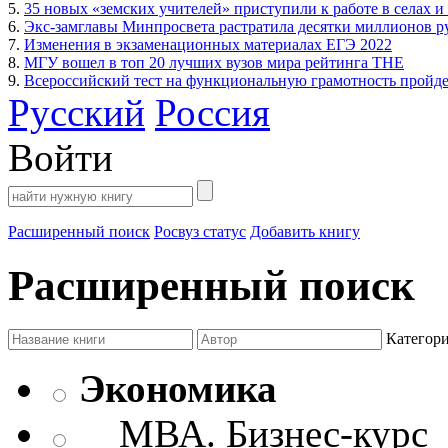
5.
35 новых «земских учителей» приступили к работе в селах и
6.
Экс-замглавы Минпросвета растратила десятки миллионов р
7.
Изменения в экзаменационных материалах ЕГЭ 2022
8.
МГУ вошел в топ 20 лучших вузов мира рейтинга THE
9.
Всероссийский тест на функциональную грамотность пройдет
Русский
Россия
Войти
Расширенный поиск
Росвуз статус
Добавить книгу
Расширенный поиск
Категор
Экономика
МВА. Бизнес-курс